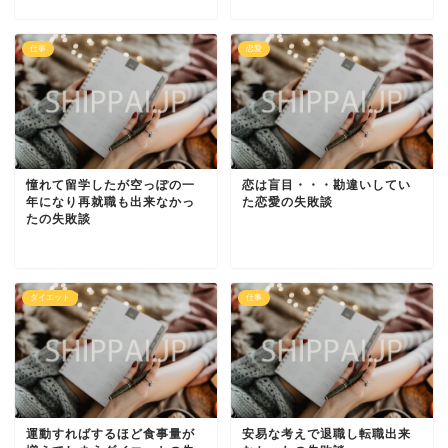
仕事
恋愛
憧れて留学したが空っぽの一
恋は盲目・・・勘違いしてい
年になり再就職も出来なかっ
た恋愛の失敗談
たの失敗談
ダイエット
仕事
運動すればするほど食事量が
安易な考えで退職し転職出来