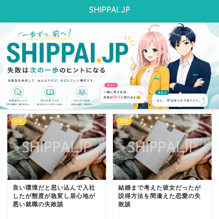
SHIPPAI.JP
仕事
恋愛
良い環境だと思い込んで入社
結婚まで考えた彼女だったが
したが態度が急変し居心地が
説得方法を間違えた恋愛の失
悪い就職の失敗談
敗談