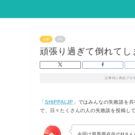
仕事
PR
頑張り過ぎて倒れてし
記事内に商品プロ
「
SHIPPAI.JP
」ではみんなの失敗談を共
で、日々たくさんの人の失敗談を投稿し
今回は群馬県在住のHさん