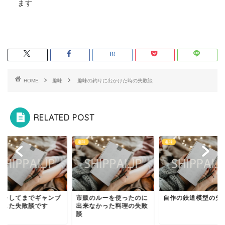
ます
HOME
趣味
趣味の釣りに出かけた時の失敗談
RELATED POST
趣味
趣味
金をしてまでギャンブ
市販のルーを使ったのに
自作の鉄道模型の失
をした失敗談です
出来なかった料理の失敗
談